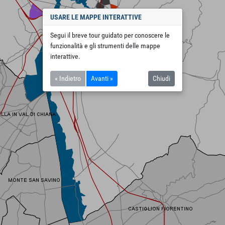
USARE LE MAPPE INTERATTIVE
Segui il breve tour guidato per conoscere le
funzionalità e gli strumenti delle mappe
interattive.
« Indietro
Avanti »
Chiudi