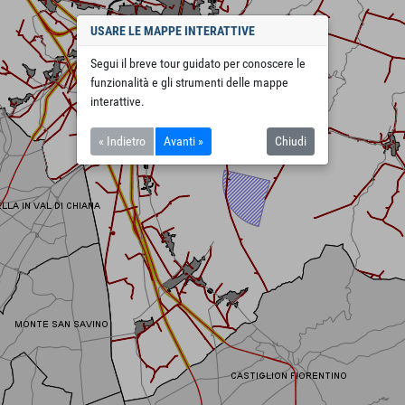
USARE LE MAPPE INTERATTIVE
Segui il breve tour guidato per conoscere le
funzionalità e gli strumenti delle mappe
interattive.
« Indietro
Avanti »
Chiudi