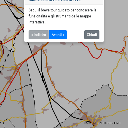
Segui il breve tour guidato per conoscere le
funzionalità e gli strumenti delle mappe
interattive.
« Indietro
Avanti »
Chiudi